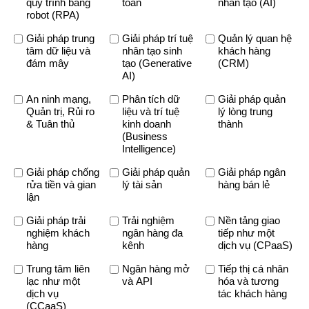
quy trình bằng
toán
nhân tạo (AI)
robot (RPA)
Giải pháp trung
Giải pháp trí tuệ
Quản lý quan hệ
tâm dữ liệu và
nhân tạo sinh
khách hàng
đám mây
tạo (Generative
(CRM)
AI)
An ninh mạng,
Phân tích dữ
Giải pháp quản
Quản trị, Rủi ro
liệu và trí tuệ
lý lòng trung
& Tuân thủ
kinh doanh
thành
(Business
Intelligence)
Giải pháp chống
Giải pháp quản
Giải pháp ngân
rửa tiền và gian
lý tài sản
hàng bán lẻ
lận
Giải pháp trải
Trải nghiệm
Nền tảng giao
nghiệm khách
ngân hàng đa
tiếp như một
hàng
kênh
dịch vụ (CPaaS)
Trung tâm liên
Ngân hàng mở
Tiếp thị cá nhân
lạc như một
và API
hóa và tương
dịch vụ
tác khách hàng
(CCaaS)